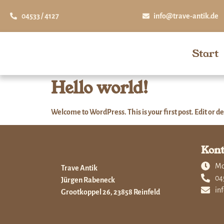
04533 / 4127
info@trave-antik.de
Start
Hello world!
Welcome to WordPress. This is your first post. Edit or del
Kont
Mon
Trave Antik
04
Jürgen Rabeneck
in
Grootkoppel 26, 23858 Reinfeld