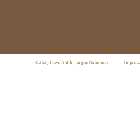
© 2025 Trave Antik - Jürgen Rabeneck
Impres