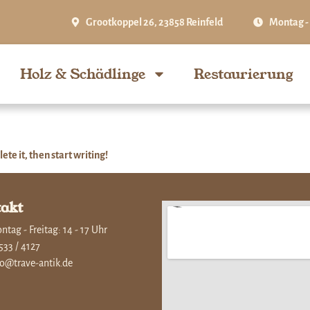
Grootkoppel 26, 23858 Reinfeld
Montag - 
Holz & Schädlinge
Restaurierung
ete it, then start writing!
akt
tag - Freitag: 14 - 17 Uhr
533 / 4127
fo@trave-antik.de